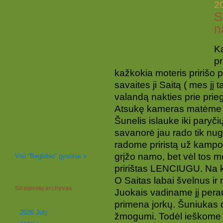
2
S
n
Ka
pr
kažkokia moteris pririšo p
savaites ji Saitą ( mes jį
valandą nakties prie prie
Atsukę kameras matėme lai
Šunelis islauke iki paryči
savanorė jau rado tik nugr
radome
priristą už kam
grįžo namo, bet vėl tos mo
Visi “Beglobio” gyvūnai »
pririštas LENCIUGU. Na k
O Saitas labai švelnus ir
Straipsnių archyvas
Juokais vadiname jį perau
primena jorkų. Šuniukas da
2026 July
žmogumi. Todėl ieškome j