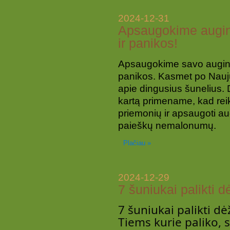
2024-12-31
Apsaugokime augin
ir panikos!
Apsaugokime savo augint
panikos. Kasmet po Nauj
apie dingusius šunelius. D
kartą primename, kad rei
priemonių ir apsaugoti au
paieškų nemalonumų.
Plačiau »
2024-12-29
7 šuniukai palikti 
7 šuniukai palikti dė
Tiems kurie paliko, 