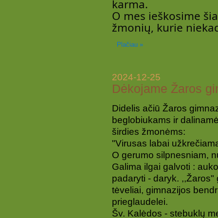
karma.
O mes ieškosime šia
žmonių, kurie nieka
Plačiau »
2024-12-25
Dėkojame Žaros gi
Didelis ačiū Žaros gimn
beglobiukams ir dalinamė
širdies žmonėms:
"Virusas labai užkrečiam
O gerumo silpnesniam, n
Galima ilgai galvoti : auko
padaryti - daryk. ,,Žaros" 
tėveliai, gimnazijos ben
prieglaudelei.
Šv. Kalėdos -
stebuklų me