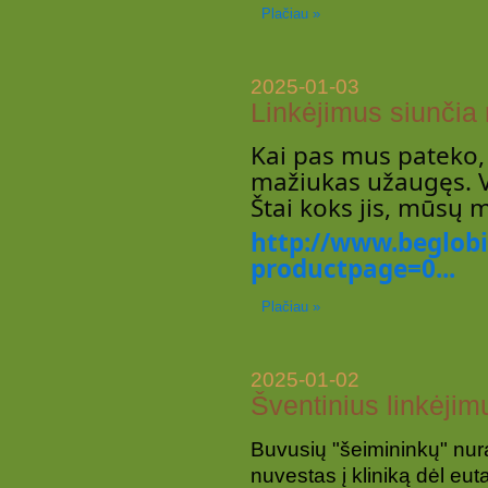
Plačiau »
2025-01-03
Linkėjimus siunčia
Kai pas mus pateko, 
mažiukas užaugęs. V
Štai koks jis, mūsų 
http://www.beglobi
productpage=0...
Plačiau »
2025-01-02
Šventinius linkėjim
Buvusių "šeimininkų" nura
nuvestas į kliniką dėl eut