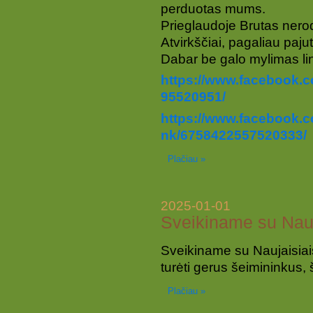
perduotas mums.
Prieglaudoje Brutas nerod
Atvirkščiai, pagaliau paju
Dabar be galo mylimas li
https://www.facebook.
95520951/
https://www.facebook.
nk/6758422557520333/
Plačiau »
2025-01-01
Sveikiname su Nauj
Sveikiname su Naujaisiai
turėti gerus šeimininkus, š
Plačiau »