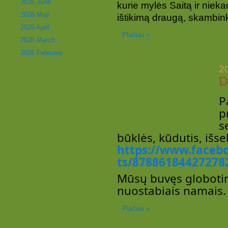
2026 June
kurie mylės Saitą ir nieka
2026 May
ištikimą draugą, skambink
2026 April
Plačiau »
2026 March
2026 February
2
D
P
p
s
būklės, kūdutis, išse
https://www.faceb
ts/87886184427278
Mūsų buvęs globotini
nuostabiais namais.
Plačiau »