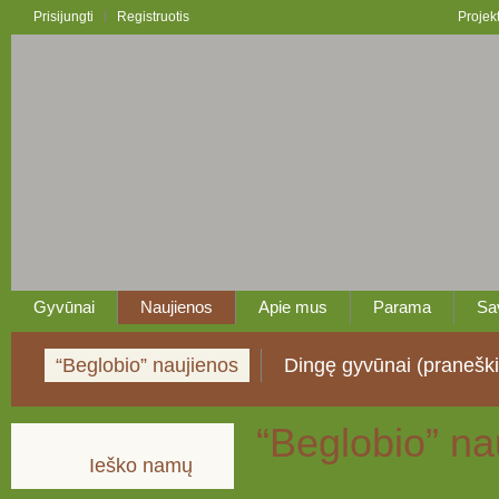
Prisijungti
Registruotis
Projek
Gyvūnai
Naujienos
Apie mus
Parama
Sa
“Beglobio” naujienos
Dingę gyvūnai (pranešk
“Beglobio” na
Ieško namų