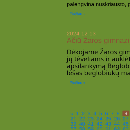
palengvina nuskriausto, 
Plačiau »
2024-12-13
Ačiū Žaros gimnazi
Dėkojame Žaros gimn
jų tėveliams ir aukl
apsilankymą Beglobi
lėšas beglobiukų mai
Plačiau »
«
1
2
3
4
5
6
7
8
9
21
22
23
24
25
26
27
39
40
41
42
43
44
45
57
58
59
60
61
62
63