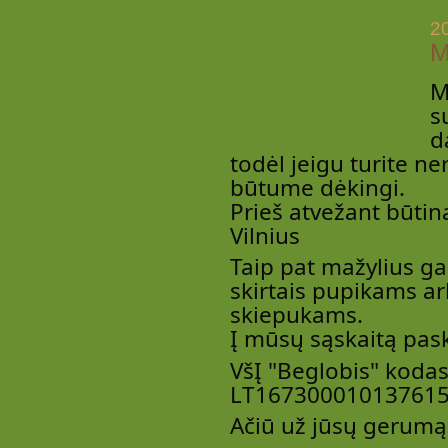
2
M
M
s
d
todėl jeigu turite n
būtume dėkingi.
Prieš atvežant būti
Vilnius
Taip
pat mažylius ga
skirtais pupikams a
skiepukams.
Į mūsų sąskaitą pas
VšĮ "Beglobis" koda
LT16730001013761
Ačiū už jūsų gerumą