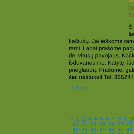
2
I
n
Š
la
kačiukų. Jai ieškome ram
rami. Labai prašome paga
dėl virusų pavojaus. Ka
išdovanosime. Katytę, iš
prieglaudą. Prašome, gali
šiai nėštukei! Tel. 86524
Plačiau »
«
1
2
3
4
5
6
7
8
9
1
22
23
24
25
26
27
28
40
41
42
43
44
45
46