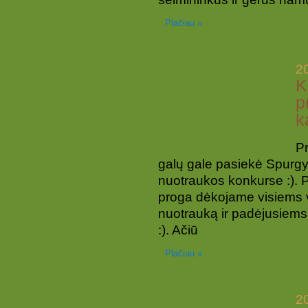
Plačiau »
2
K
p
k
Pr
galų gale pasiekė Spurgy
nuotraukos konkurse :). P
proga dėkojame visiems 
nuotrauką ir padėjusiems
:). Ačiū
Plačiau »
2