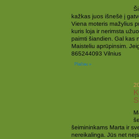
Ši
kažkas juos išnešė į gatv
Viena moteris mažylius pr
kuris loja ir nerimsta už
paimti šiandien. Gal kas no
Maisteliu aprūpinsim. Jeig
865244093 Vilnius
Plačiau »
2
K
S
Ma
še
šeimininkams Marta ir sve
nereikalinga. Jūs net neį