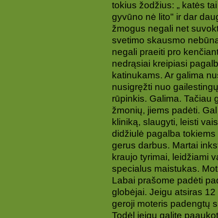
tokius žodžius: „ katės tai
gyvūno nė lito" ir dar da
žmogus negali net suvokti
svetimo skausmo nebūna. 
negali praeiti pro kenčian
nedrąsiai kreipiasi pagalb
katinukams. Ar galima nu
nusigręžti nuo gailestingų 
rūpinkis. Galima. Tačiau g
žmonių, jiems padėti. Gal j
kliniką, slaugyti, leisti va
didžiulė pagalba tokiems 
gerus darbus. Martai in
kraujo tyrimai, leidžiami 
specialus maistukas. Moter
Labai prašome padėti pade
globėjai. Jeigu atsiras 1
geroji moteris padengtų sk
Todėl jeigu galite paaukot