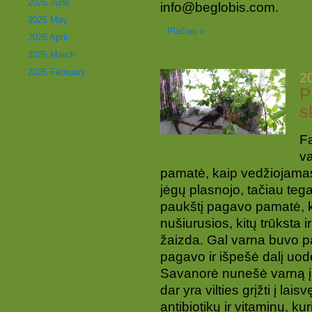
2026 June
info@beglobis.com.
2026 May
Plačiau »
2026 April
2026 March
2026 February
2
P
s
Fa
v
pamatė, kaip vedžiojamas 
jėgų plasnojo, tačiau tega
paukštį pagavo pamatė, 
nušiurusios, kitų trūksta 
žaizda. Gal varna buvo p
pagavo ir išpešė dalį uo
Savanorė nunešė varną į ve
dar yra vilties grįžti į la
antibiotikų ir vitaminų, kuri