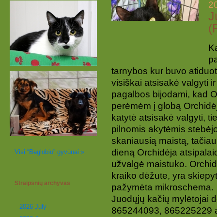
2
J
(
Ka
p
tarnybos kur buvo atiduot
visiškai atsisakė valgyti 
pagalbos bijodami, kad Or
perėmėm į globą Orchidėj
katytė atsisakė valgyti, t
pilnomis akytėmis stebėjo
skaniausią maistą, tačiau
dieną Orchidėja atsipalai
Visi “Beglobio” gyvūnai »
užvalgė maistuko. Orchidė
kraiko dėžute, yra skiepyt
Straipsnių archyvas
pažymėta mikroschema.
Juodųjų kačių mylėtojai d
2026 July
865244093, 865225229 arb