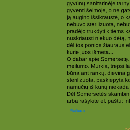
gyvūnų sanitarinėje tarny
gyventi šeimoje, o ne gatv
ją augino išsikraustė, o 
nebuvo sterilizuota, neb
pradėjo trukdyti kitiems 
nuskriausti niekuo dėtą, n
dėl tos ponios žiauraus el
kurie juos išmeta...
O dabar apie Somersetę. 
meilumo. Murkia, trepsi la
būna ant rankų, dievina 
sterilizuota, paskiepyta 
namučių iš kurių niekada
Dėl Somersetės skambink
arba rašykite el. paštu: 
Plačiau »