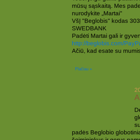
mūsų sąskaitą. Mes paden
nurodykite „Martai"
VšĮ "Beglobis" kodas 3
SWEDBANK
Padėti Martai gali ir gyv
http://beglobis.com/PayP
Ačiū, kad esate su mumis
Plačiau »
2
A
D
gl
su
padės Beglobio globotinia
šeimininkus ir gerus nam