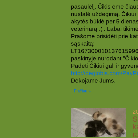
pasaulėlį. Čikis ėmė čiaud
nustatė uždegimą. Čikiui 
akytės būklė per 5 dienas
veterinarą :( . Labai tikim
Prašome prisidėti prie ka
sąskaitą:
LT167300010137615996
paskirtyje nurodant "Čikio
Padėti Čikiui gali ir gyv
http://beglobis.com/PayP
Dėkojame Jums.
Plačiau »
2
S
k
r