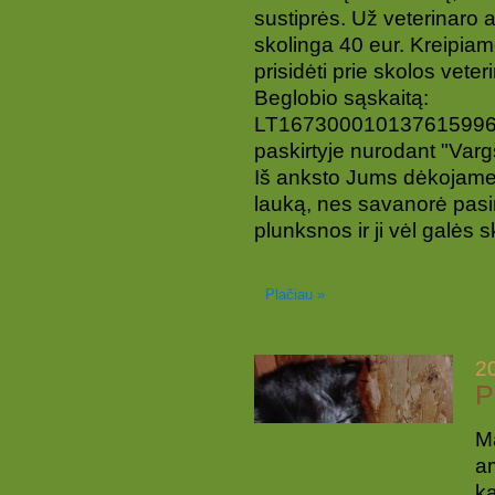
sustiprės. Už veterinaro a
skolinga 40 eur. Kreipiamė
prisidėti prie skolos vete
Beglobio sąskaitą:
LT167300010137615996
paskirtyje nurodant "Varg
Iš anksto Jums dėkojame, 
lauką, nes savanorė pasir
plunksnos ir ji vėl galės sk
Plačiau »
2
P
Ma
am
ka