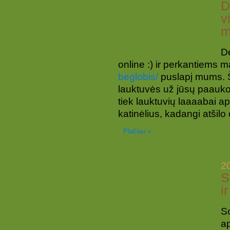
D
v
m
D
online :) ir perkantiems 
beglobis/
puslapį mums. 
lauktuvės už jūsų paauko
tiek lauktuvių laaaabai ap
katinėlius, kadangi atšilo o
Plačiau »
2
S
i
S
ap