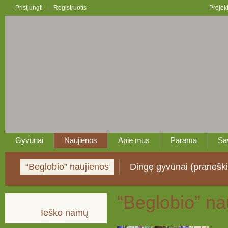
Prisijungti
Registruotis
Projek
Gyvūnai
Naujienos
Apie mus
Parama
Sa
“Beglobio” naujienos
Dingę gyvūnai (pranešk
“Beglobio” na
Ieško namų